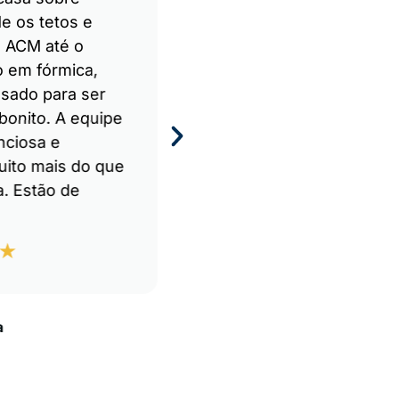
e os tetos e
resultado foi fantástico
 ACM até o
acabamento em fórmic
 em fórmica,
deixou o ambiente mo
nsado para ser
e sofisticado. Além diss
 bonito. A equipe
durabilidade dos materi
nciosa e
perceptível. Agradeço 
uito mais do que
dedicação e pelo excel
. Estão de
trabalho!
Luciana Gomes
a