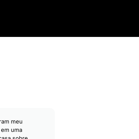
aram meu
Contratei a SR Móveis 
 em uma
Medida para renovar 
casa sobre
escritório em casa, e o