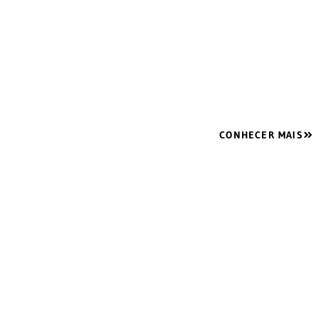
REGIÃ
Venda mostruario moveis planejados: móveis planeja
otimizam seu espaç
CONHECER MAIS