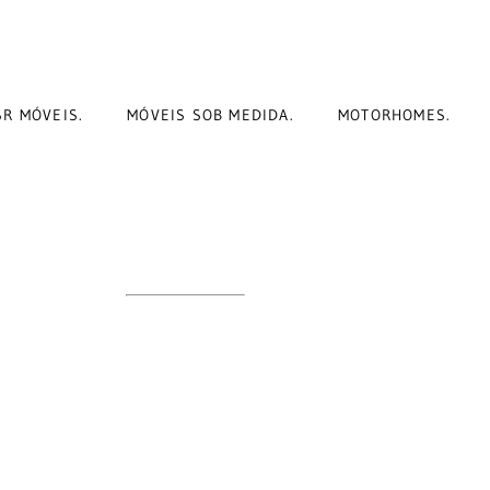
SR MÓVEIS.
MÓVEIS SOB MEDIDA.
MOTORHOMES.
 PLANEJADO
IO MOVEIS
ITIBA - PR E