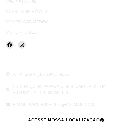
PÁGINA INICIAL
SOBRE A SR MÓVEIS.
MÓVEIS SOB MEDIDA.
MOTORHOMES.
CONTATOS
WHATSAPP: (45) 99937-9165
ENDEREÇO: R. PAPAGAIO, 468, CAPELA VELHA,
ARAUCÁRIA - PR, 83706-420
E-MAIL: SADILESKE2010@HOTMAIL.COM
ACESSE NOSSA LOCALIZAÇÃO