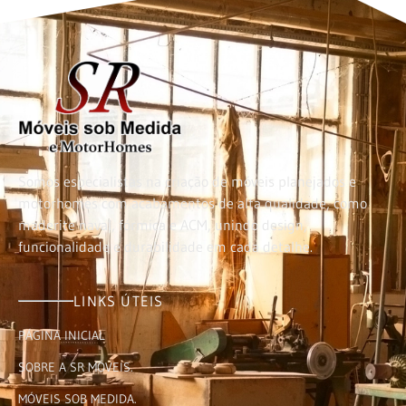
Somos especialistas na criação de móveis planejados e
motorhomes com acabamentos de alta qualidade, como
maderite naval, fórmica e ACM, unindo design,
funcionalidade e durabilidade em cada detalhe.
LINKS ÚTEIS
PÁGINA INICIAL
SOBRE A SR MÓVEIS.
MÓVEIS SOB MEDIDA.