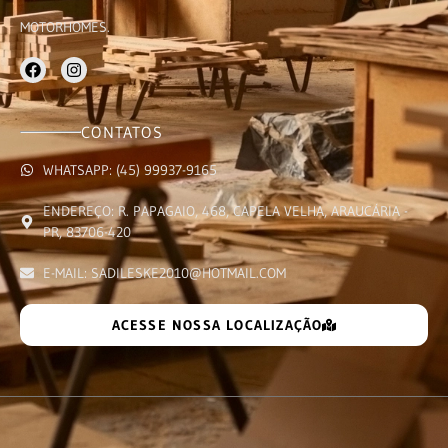
MOTORHOMES.
CONTATOS
WHATSAPP: (45) 99937-9165
ENDEREÇO: R. PAPAGAIO, 468, CAPELA VELHA, ARAUCÁRIA -
PR, 83706-420
E-MAIL: SADILESKE2010@HOTMAIL.COM
ACESSE NOSSA LOCALIZAÇÃO