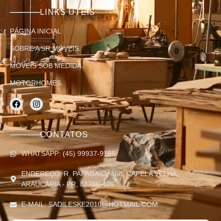
LINKS ÚTEIS
PÁGINA INICIAL
SOBRE A SR MÓVEIS.
MÓVEIS SOB MEDIDA.
MOTORHOMES.
CONTATOS
WHATSAPP: (45) 99937-9165
ENDEREÇO: R. PAPAGAIO, 468, CAPELA VELHA,
ARAUCÁRIA - PR, 83706-420
E-MAIL: SADILESKE2010@HOTMAIL.COM