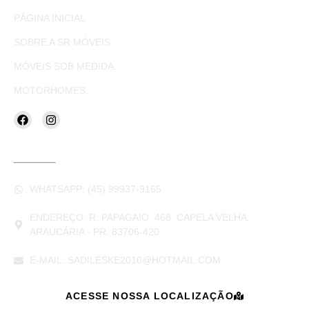
PÁGINA INICIAL
SOBRE A SR MÓVEIS.
MÓVEIS SOB MEDIDA.
MOTORHOMES.
CONTATOS
WHATSAPP: (45) 99937-9165
ENDEREÇO: R. PAPAGAIO, 468, CAPELA VELHA,
ARAUCÁRIA - PR, 83706-420
E-MAIL: SADILESKE2010@HOTMAIL.COM
ACESSE NOSSA LOCALIZAÇÃO