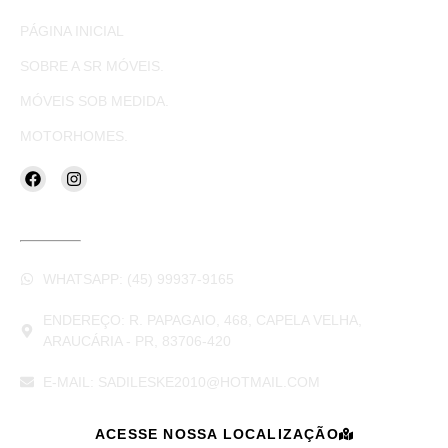
PÁGINA INICIAL
SOBRE A SR MÓVEIS.
MÓVEIS SOB MEDIDA.
MOTORHOMES.
CONTATOS
WHATSAPP: (45) 99937-9165
ENDEREÇO: R. PAPAGAIO, 468, CAPELA VELHA,
ARAUCÁRIA - PR, 83706-420
E-MAIL: SADILESKE2010@HOTMAIL.COM
ACESSE NOSSA LOCALIZAÇÃO