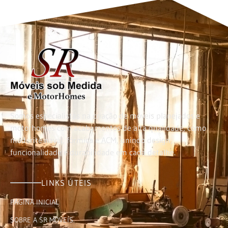
Somos especialistas na criação de móveis planejados e
motorhomes com acabamentos de alta qualidade, como
maderite naval, fórmica e ACM, unindo design,
funcionalidade e durabilidade em cada detalhe.
LINKS ÚTEIS
PÁGINA INICIAL
SOBRE A SR MÓVEIS.