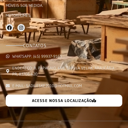
MÓVEIS SOB MEDIDA.
MOTORHOMES.
CONTATOS
WHATSAPP: (45) 99937-9165
ENDEREÇO: R. PAPAGAIO, 468, CAPELA VELHA, ARAUCÁRIA -
PR, 83706-420
E-MAIL: SADILESKE2010@HOTMAIL.COM
ACESSE NOSSA LOCALIZAÇÃO