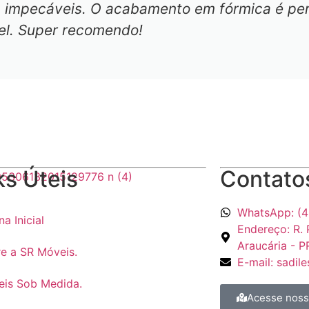
impecáveis. O acabamento em fórmica é perfe
vel. Super recomendo!
ks Úteis
Contato
WhatsApp: (4
na Inicial
Endereço: R. 
Araucária - 
e a SR Móveis.
E-mail: sadi
is Sob Medida.
Acesse nossa