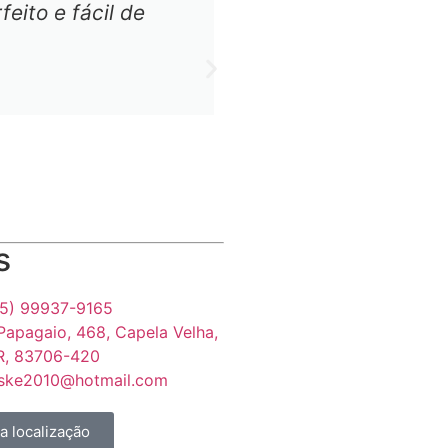
ito e fácil de
acabamento em ma
disso, os cantos
trabalho tão incrí
Roberto Silva
s
5) 99937-9165
Papagaio, 468, Capela Velha,
PR, 83706-420
leske2010@hotmail.com
 localização