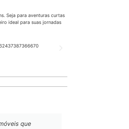
s. Seja para aventuras curtas
iro ideal para suas jornadas
móveis que
Eu sempre sonhei 