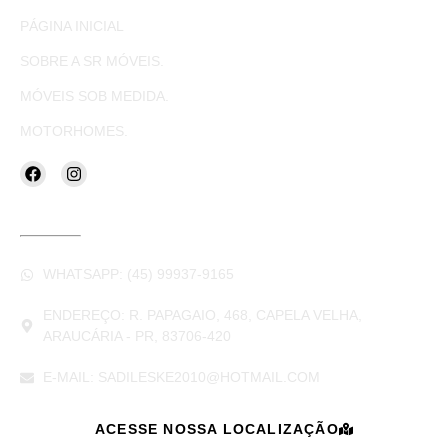
PÁGINA INICIAL
SOBRE A SR MÓVEIS.
MÓVEIS SOB MEDIDA.
MOTORHOMES.
CONTATOS
WHATSAPP: (45) 99937-9165
ENDEREÇO: R. PAPAGAIO, 468, CAPELA VELHA,
ARAUCÁRIA - PR, 83706-420
E-MAIL: SADILESKE2010@HOTMAIL.COM
ACESSE NOSSA LOCALIZAÇÃO