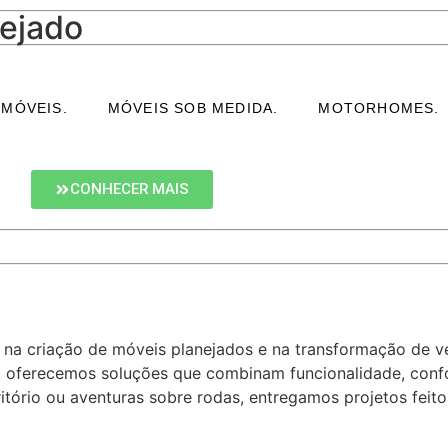
nejado
ricana em Curitiba - P
 MÓVEIS.
MÓVEIS SOB MEDIDA.
MOTORHOMES.
 organização com móveis planejados de alto padrão.
CONHECER MAIS
 na criação de móveis planejados e na transformação de 
, oferecemos soluções que combinam funcionalidade, confo
ritório ou aventuras sobre rodas, entregamos projetos fei