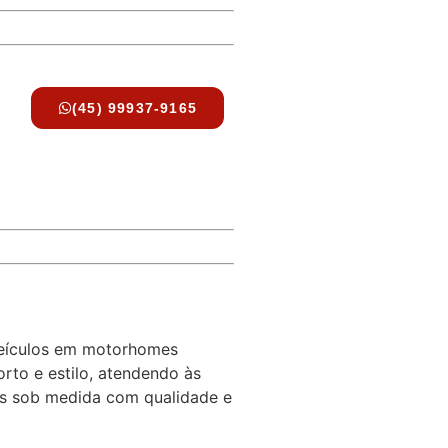
R e Região
(45) 99937-9165
veículos em motorhomes
rto e estilo, atendendo às
tos sob medida com qualidade e