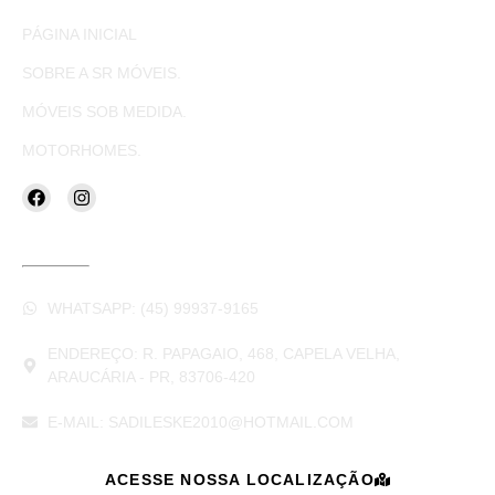
PÁGINA INICIAL
SOBRE A SR MÓVEIS.
MÓVEIS SOB MEDIDA.
MOTORHOMES.
CONTATOS
WHATSAPP: (45) 99937-9165
ENDEREÇO: R. PAPAGAIO, 468, CAPELA VELHA,
ARAUCÁRIA - PR, 83706-420
E-MAIL: SADILESKE2010@HOTMAIL.COM
ACESSE NOSSA LOCALIZAÇÃO