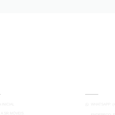
LINKS ÚTEIS
CONTA
 INICIAL
WHATSAPP: (4
A SR MÓVEIS.
ENDEREÇO: R