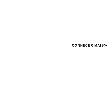
PR E RE
Objeto moveis planejados com projeto exclusivo, i
funcionalidade e esti
CONHECER MAIS