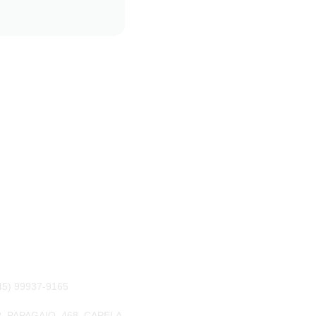
Roberto Silva
TOS
5) 99937-9165
. PAPAGAIO, 468, CAPELA