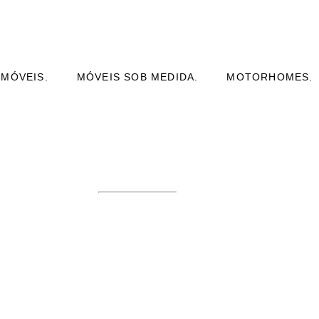
 MÓVEIS.
MÓVEIS SOB MEDIDA.
MOTORHOMES.
E PLANEJADO
OVEIS
CURITIBA -