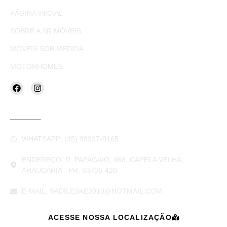
PÁGINA INICIAL
SOBRE A SR MÓVEIS.
MÓVEIS SOB MEDIDA.
MOTORHOMES.
CONTATOS
WHATSAPP: (45) 99937-9165
ENDEREÇO: R. PAPAGAIO, 468, CAPELA VELHA,
ARAUCÁRIA - PR, 83706-420
E-MAIL: SADILESKE2010@HOTMAIL.COM
ACESSE NOSSA LOCALIZAÇÃO