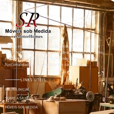
Somos especialistas na criação de móveis planejados e
motorhomes com acabamentos de alta qualidade, como
maderite naval, fórmica e ACM, unindo design,
funcionalidade e durabilidade em cada detalhe.
LINKS ÚTEIS
PÁGINA INICIAL
SOBRE A SR MÓVEIS.
MÓVEIS SOB MEDIDA.