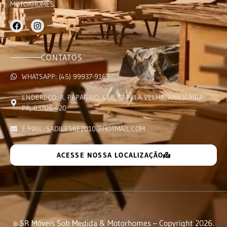
MOTORHOMES.
CONTATOS
WHATSAPP: (45) 99937-9165
ENDEREÇO: R. PAPAGAIO, 468, CAPELA VELHA, ARAUCÁRIA -
PR, 83706-420
E-MAIL: SADILESKE2010@HOTMAIL.COM
ACESSE NOSSA LOCALIZAÇÃO
© SR Móveis Sob Medida & Motorhomes – Copyright 2026.