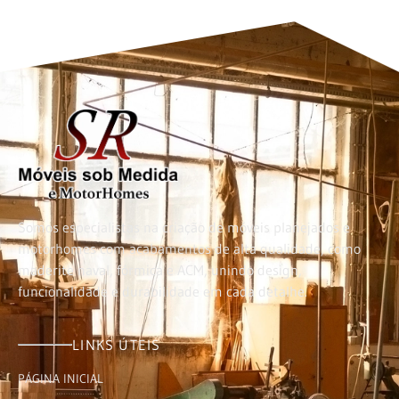
Somos especialistas na criação de móveis planejados e
motorhomes com acabamentos de alta qualidade, como
maderite naval, fórmica e ACM, unindo design,
funcionalidade e durabilidade em cada detalhe.
LINKS ÚTEIS
PÁGINA INICIAL