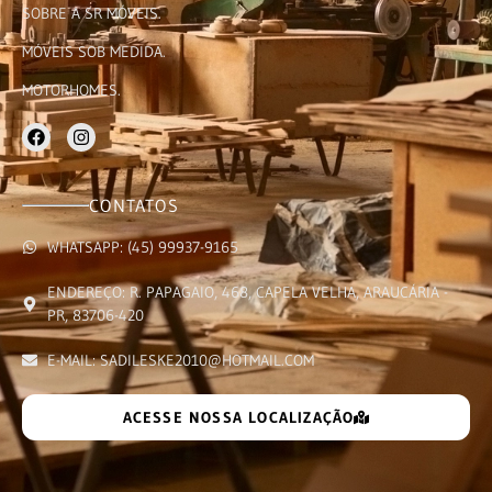
SOBRE A SR MÓVEIS.
MÓVEIS SOB MEDIDA.
MOTORHOMES.
CONTATOS
WHATSAPP: (45) 99937-9165
ENDEREÇO: R. PAPAGAIO, 468, CAPELA VELHA, ARAUCÁRIA -
PR, 83706-420
E-MAIL: SADILESKE2010@HOTMAIL.COM
ACESSE NOSSA LOCALIZAÇÃO