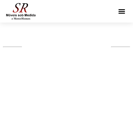
ELEGÂNCIA SOB MEDIDA E
PLANEJADO
MÓVEIS SOB MEDIDA PARA
MOTORHOME EM TIJUCAS
DO SUL, PR EM CURITIBA -
PR E REGIÃO
Cada rota merece conforto. Móveis sob medida para
motorhome feitos com precisão em Tijucas do Sul, PR.