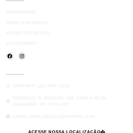
LINKS ÚTEIS
PÁGINA INICIAL
SOBRE A SR MÓVEIS.
MÓVEIS SOB MEDIDA.
MOTORHOMES.
CONTATOS
WHATSAPP: (45) 99937-9165
ENDEREÇO: R. PAPAGAIO, 468, CAPELA VELHA,
ARAUCÁRIA - PR, 83706-420
E-MAIL: SADILESKE2010@HOTMAIL.COM
ACESSE NOSSA LOCALIZAÇÃO