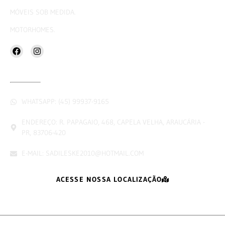
MÓVEIS SOB MEDIDA.
MOTORHOMES.
CONTATOS
WHATSAPP: (45) 99937-9165
ENDEREÇO: R. PAPAGAIO, 468, CAPELA VELHA, ARAUCÁRIA -
PR, 83706-420
E-MAIL: SADILESKE2010@HOTMAIL.COM
ACESSE NOSSA LOCALIZAÇÃO