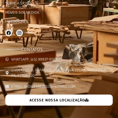
SOBRE A SR MÓVEIS.
MÓVEIS SOB MEDIDA.
MOTORHOMES.
CONTATOS
WHATSAPP: (45) 99937-9165
ENDEREÇO: R. PAPAGAIO, 468, CAPELA VELHA, ARAUCÁRIA -
PR, 83706-420
E-MAIL: SADILESKE2010@HOTMAIL.COM
ACESSE NOSSA LOCALIZAÇÃO