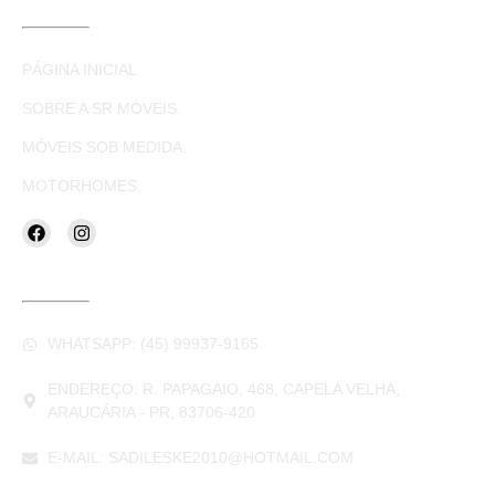
LINKS ÚTEIS
PÁGINA INICIAL
SOBRE A SR MÓVEIS.
MÓVEIS SOB MEDIDA.
MOTORHOMES.
CONTATOS
WHATSAPP: (45) 99937-9165
ENDEREÇO: R. PAPAGAIO, 468, CAPELA VELHA,
ARAUCÁRIA - PR, 83706-420
E-MAIL: SADILESKE2010@HOTMAIL.COM