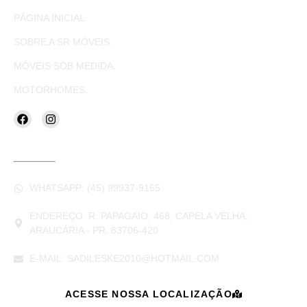
PÁGINA INICIAL
SOBRE A SR MÓVEIS.
MÓVEIS SOB MEDIDA.
MOTORHOMES.
CONTATOS
WHATSAPP: (45) 99937-9165
ENDEREÇO: R. PAPAGAIO, 468, CAPELA VELHA,
ARAUCÁRIA - PR, 83706-420
E-MAIL: SADILESKE2010@HOTMAIL.COM
ACESSE NOSSA LOCALIZAÇÃO