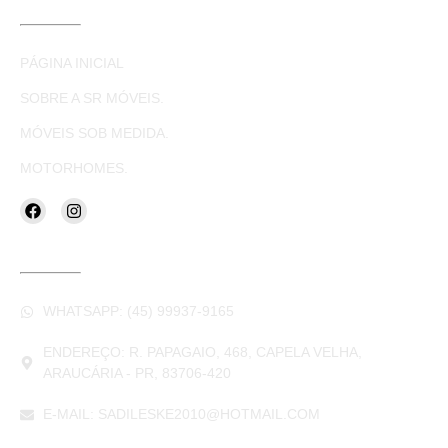
LINKS ÚTEIS
PÁGINA INICIAL
SOBRE A SR MÓVEIS.
MÓVEIS SOB MEDIDA.
MOTORHOMES.
CONTATOS
WHATSAPP: (45) 99937-9165
ENDEREÇO: R. PAPAGAIO, 468, CAPELA VELHA,
ARAUCÁRIA - PR, 83706-420
E-MAIL: SADILESKE2010@HOTMAIL.COM