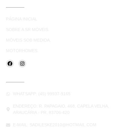
LINKS ÚTEIS
PÁGINA INICIAL
SOBRE A SR MÓVEIS.
MÓVEIS SOB MEDIDA.
MOTORHOMES.
CONTATOS
WHATSAPP: (45) 99937-9165
ENDEREÇO: R. PAPAGAIO, 468, CAPELA VELHA,
ARAUCÁRIA - PR, 83706-420
E-MAIL: SADILESKE2010@HOTMAIL.COM