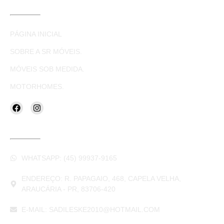
LINKS ÚTEIS
PÁGINA INICIAL
SOBRE A SR MÓVEIS.
MÓVEIS SOB MEDIDA.
MOTORHOMES.
CONTATOS
WHATSAPP: (45) 99937-9165
ENDEREÇO: R. PAPAGAIO, 468, CAPELA VELHA,
ARAUCÁRIA - PR, 83706-420
E-MAIL: SADILESKE2010@HOTMAIL.COM