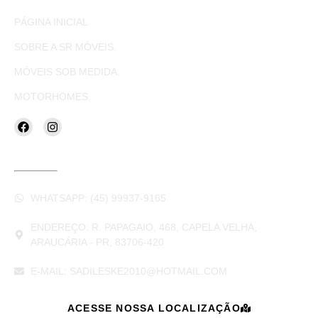
PÁGINA INICIAL
SOBRE A SR MÓVEIS.
MÓVEIS SOB MEDIDA.
MOTORHOMES.
CONTATOS
WHATSAPP: (45) 99937-9165
ENDEREÇO: R. PAPAGAIO, 468, CAPELA VELHA,
ARAUCÁRIA - PR, 83706-420
E-MAIL: SADILESKE2010@HOTMAIL.COM
ACESSE NOSSA LOCALIZAÇÃO