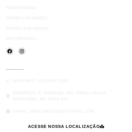
PÁGINA INICIAL
SOBRE A SR MÓVEIS.
MÓVEIS SOB MEDIDA.
MOTORHOMES.
CONTATOS
WHATSAPP: (45) 99937-9165
ENDEREÇO: R. PAPAGAIO, 468, CAPELA VELHA,
ARAUCÁRIA - PR, 83706-420
E-MAIL: SADILESKE2010@HOTMAIL.COM
ACESSE NOSSA LOCALIZAÇÃO