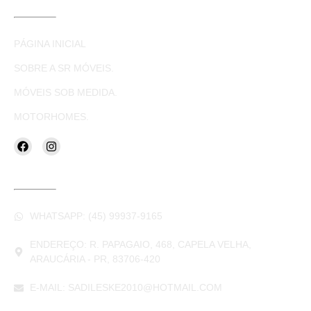
LINKS ÚTEIS
PÁGINA INICIAL
SOBRE A SR MÓVEIS.
MÓVEIS SOB MEDIDA.
MOTORHOMES.
CONTATOS
WHATSAPP: (45) 99937-9165
ENDEREÇO: R. PAPAGAIO, 468, CAPELA VELHA,
ARAUCÁRIA - PR, 83706-420
E-MAIL: SADILESKE2010@HOTMAIL.COM