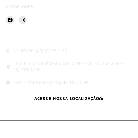
MOTORHOMES.
CONTATOS
WHATSAPP: (45) 99937-9165
ENDEREÇO: R. PAPAGAIO, 468, CAPELA VELHA, ARAUCÁRIA -
PR, 83706-420
E-MAIL: SADILESKE2010@HOTMAIL.COM
ACESSE NOSSA LOCALIZAÇÃO