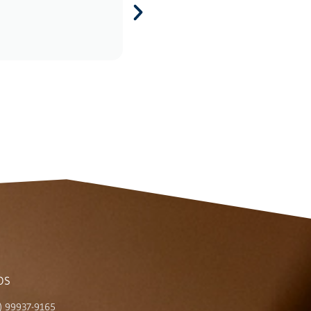
Roberto Silva
OS
) 99937-9165