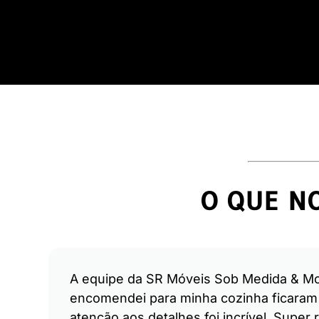
O QUE NO
A equipe da SR Móveis Sob Medida & M
encomendei para minha cozinha ficaram i
atenção aos detalhes foi incrível. Supe