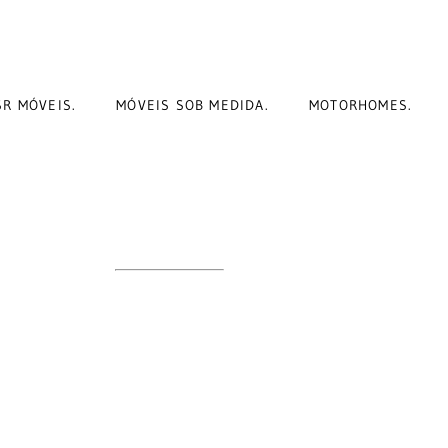
SR MÓVEIS.
MÓVEIS SOB MEDIDA.
MOTORHOMES.
 PLANEJADO
MBIENTES
ITIBA - PR E