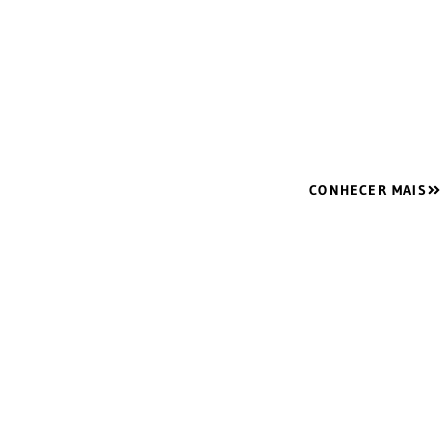
REGIÃ
Aposte em Espaço vip ambientes planejados, com ma
atender suas necessida
CONHECER MAIS