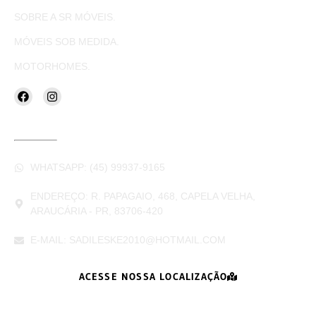
SOBRE A SR MÓVEIS.
MÓVEIS SOB MEDIDA.
MOTORHOMES.
CONTATOS
WHATSAPP: (45) 99937-9165
ENDEREÇO: R. PAPAGAIO, 468, CAPELA VELHA,
ARAUCÁRIA - PR, 83706-420
E-MAIL: SADILESKE2010@HOTMAIL.COM
ACESSE NOSSA LOCALIZAÇÃO