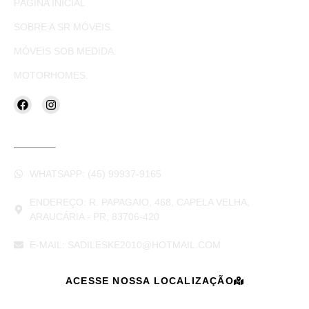
PÁGINA INICIAL
SOBRE A SR MÓVEIS.
MÓVEIS SOB MEDIDA.
MOTORHOMES.
CONTATOS
WHATSAPP: (45) 99937-9165
ENDEREÇO: R. PAPAGAIO, 468, CAPELA VELHA,
ARAUCÁRIA - PR, 83706-420
E-MAIL: SADILESKE2010@HOTMAIL.COM
ACESSE NOSSA LOCALIZAÇÃO