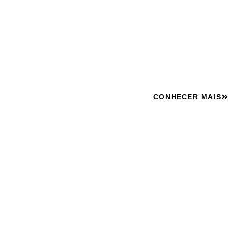
CURITIBA - PR
Tenha uma Cozinha sob medida apartamento pequeno p
para seu estilo e roti
CONHECER MAIS