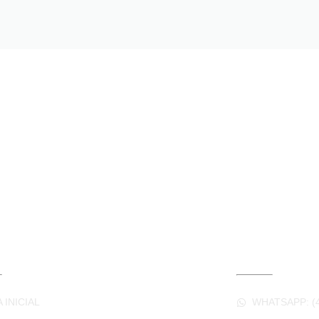
LINKS ÚTEIS
CONTA
 INICIAL
WHATSAPP: (4