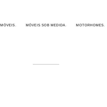
 MÓVEIS.
MÓVEIS SOB MEDIDA.
MOTORHOMES.
E PLANEJADO
 MEDIDA
EQUENO EM