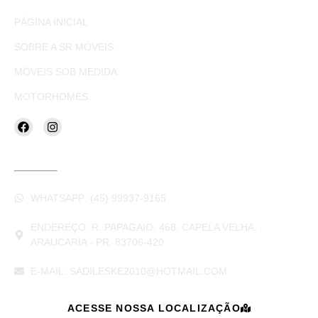
PÁGINA INICIAL
SOBRE A SR MÓVEIS.
MÓVEIS SOB MEDIDA.
MOTORHOMES.
CONTATOS
WHATSAPP: (45) 99937-9165
ENDEREÇO: R. PAPAGAIO, 468, CAPELA VELHA,
ARAUCÁRIA - PR, 83706-420
E-MAIL: SADILESKE2010@HOTMAIL.COM
ACESSE NOSSA LOCALIZAÇÃO