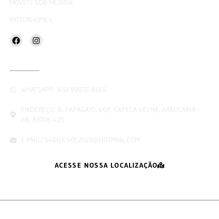
MÓVEIS SOB MEDIDA.
MOTORHOMES.
CONTATOS
WHATSAPP: (45) 99937-9165
ENDEREÇO: R. PAPAGAIO, 468, CAPELA VELHA, ARAUCÁRIA -
PR, 83706-420
E-MAIL: SADILESKE2010@HOTMAIL.COM
ACESSE NOSSA LOCALIZAÇÃO