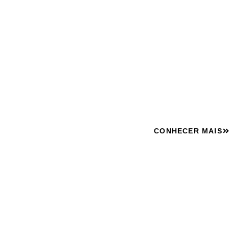
PEQUENO EM CUR
E REGI
Closet planejado pequeno: móveis planejados que c
seu espaço.
CONHECER MAIS