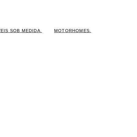
 E REGIÃO
cia e organização para banheiros
EIS SOB MEDIDA.
MOTORHOMES.
os exclusivos.