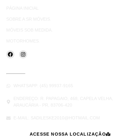
PÁGINA INICIAL
SOBRE A SR MÓVEIS.
MÓVEIS SOB MEDIDA.
MOTORHOMES.
CONTATOS
WHATSAPP: (45) 99937-9165
ENDEREÇO: R. PAPAGAIO, 468, CAPELA VELHA,
ARAUCÁRIA - PR, 83706-420
E-MAIL: SADILESKE2010@HOTMAIL.COM
ACESSE NOSSA LOCALIZAÇÃO