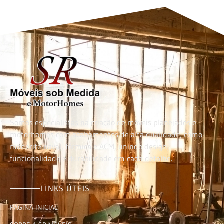
Somos especialistas na criação de móveis planejados e
motorhomes com acabamentos de alta qualidade, como
maderite naval, fórmica e ACM, unindo design,
funcionalidade e durabilidade em cada detalhe.
LINKS ÚTEIS
PÁGINA INICIAL