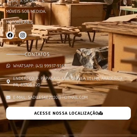
SOBRE A SR MÓVEIS.
MÓVEIS SOB MEDIDA.
MOTORHOMES.
CONTATOS
WHATSAPP: (45) 99937-9165
ENDEREÇO: R. PAPAGAIO, 468, CAPELA VELHA, ARAUCÁRIA -
PR, 83706-420
E-MAIL: SADILESKE2010@HOTMAIL.COM
ACESSE NOSSA LOCALIZAÇÃO