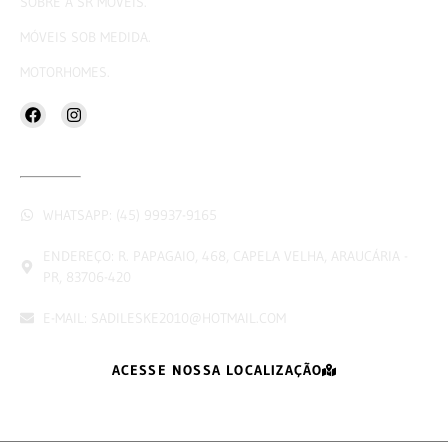
SOBRE A SR MÓVEIS.
MÓVEIS SOB MEDIDA.
MOTORHOMES.
CONTATOS
WHATSAPP: (45) 99937-9165
ENDEREÇO: R. PAPAGAIO, 468, CAPELA VELHA, ARAUCÁRIA -
PR, 83706-420
E-MAIL: SADILESKE2010@HOTMAIL.COM
ACESSE NOSSA LOCALIZAÇÃO