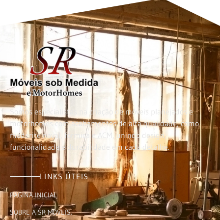
Somos especialistas na criação de móveis planejados e
motorhomes com acabamentos de alta qualidade, como
maderite naval, fórmica e ACM, unindo design,
funcionalidade e durabilidade em cada detalhe.
LINKS ÚTEIS
PÁGINA INICIAL
SOBRE A SR MÓVEIS.