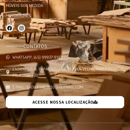
MÓVEIS SOB MEDIDA.
MOTORHOMES.
CONTATOS
WHATSAPP: (45) 99937-9165
ENDEREÇO: R. PAPAGAIO, 468, CAPELA VELHA, ARAUCÁRIA -
PR, 83706-420
E-MAIL: SADILESKE2010@HOTMAIL.COM
ACESSE NOSSA LOCALIZAÇÃO