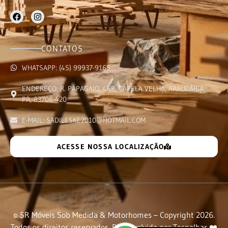
CONTATOS
WHATSAPP: (45) 99937-9165
ENDEREÇO: R. PAPAGAIO, 468, CAPELA VELHA, ARAUCÁRIA -
PR, 83706-420
E-MAIL: SADILESKE2010@HOTMAIL.COM
ACESSE NOSSA LOCALIZAÇÃO
© SR Móveis Sob Medida & Motorhomes – Copyright 2026.
Todos os direitos reservados. Desenvolvido por
Tecnolhar
❤️