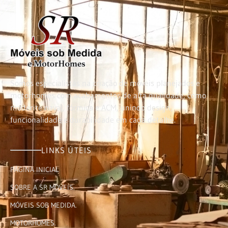
Somos especialistas na criação de móveis planejados e
motorhomes com acabamentos de alta qualidade, como
maderite naval, fórmica e ACM, unindo design,
funcionalidade e durabilidade em cada detalhe.
LINKS ÚTEIS
PÁGINA INICIAL
SOBRE A SR MÓVEIS.
MÓVEIS SOB MEDIDA.
MOTORHOMES.