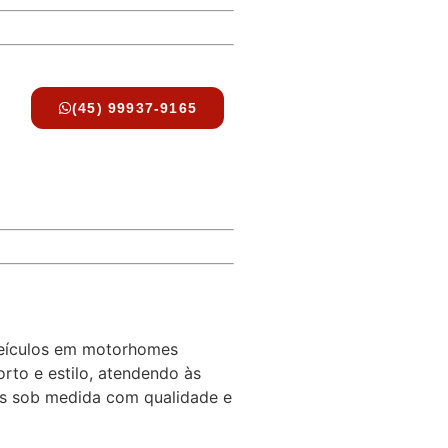
R e Região
(45) 99937-9165
óvel.
veículos em motorhomes
rto e estilo, atendendo às
tos sob medida com qualidade e