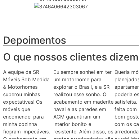
Depoimentos
O que nossos clientes dizem
A equipe da SR
Eu sempre sonhei em ter
Queria mó
Móveis Sob Medida
um motorhome para
planejado
& Motorhomes
explorar o Brasil, e a SR
apartamen
superou minhas
realizou esse sonho. O
poderia es
expectativas! Os
acabamento em maderite
satisfeita
móveis que
naval e as paredes em
feita com 
encomendei para
ACM garantiram um
bom gosto
minha cozinha
interior bonito e
com os ca
ficaram impecáveis.
resistente. Além disso, os
arredonda
O acabamento em
cantos arredondados são
durabilid