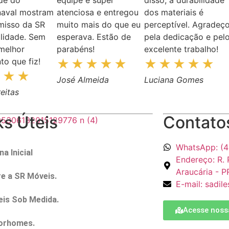
naval mostram
atenciosa e entregou
dos materiais é
misso da SR
muito mais do que eu
perceptível. Agradeç
lidade. Sem
esperava. Estão de
pela dedicação e pel
 melhor
parabéns!
excelente trabalho!
to que fiz!
José Almeida
Luciana Gomes
eitas
ks Úteis
Contato
WhatsApp: (4
na Inicial
Endereço: R. 
Araucária - 
e a SR Móveis.
E-mail: sadi
is Sob Medida.
Acesse noss
orhomes.