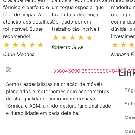
fórmica é perfeito e
um toque especial que
maderite 
fácil de limpar. A
faz toda a diferença.
o compro
atenção aos detalhes
Obrigado por um
com a qua
foi incrível. Super
trabalho tão incrível!
dúvida, o
recomendo!
investimen
Roberto Silva
Carla Mendes
Mariana Fr
Lin
Somos especialistas na criação de móveis
Pági
planejados e motorhomes com acabamentos
de alta qualidade, como maderite naval,
Sobr
fórmica e ACM, unindo design, funcionalidade
e durabilidade em cada detalhe.
Móve
Mot