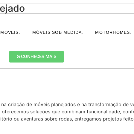
nejado
nejado em Curitiba - P
 MÓVEIS.
MÓVEIS SOB MEDIDA.
MOTORHOMES.
nalizados para aproveitar cada centímetro do seu espaço m
CONHECER MAIS
 na criação de móveis planejados e na transformação de 
, oferecemos soluções que combinam funcionalidade, confo
ritório ou aventuras sobre rodas, entregamos projetos fei