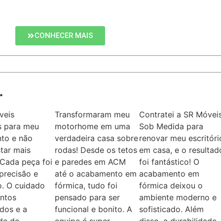
CONHECER MAIS
.
veis
Transformaram meu
Contratei a SR Móvei
s para meu
motorhome em uma
Sob Medida para
to e não
verdadeira casa sobre
renovar meu escritóri
tar mais
rodas! Desde os tetos
em casa, e o resultad
. Cada peça foi
e paredes em ACM
foi fantástico! O
precisão e
até o acabamento em
acabamento em
. O cuidado
fórmica, tudo foi
fórmica deixou o
ntos
pensado para ser
ambiente moderno e
dos e a
funcional e bonito. A
sofisticado. Além
ade do
equipe é super
disso, a durabilidade