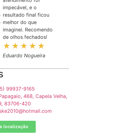
impecável, e o
o
resultado final ficou
o
melhor do que
imaginei. Recomendo
de olhos fechados!
Eduardo Nogueira
s
5) 99937-9165
Papagaio, 468, Capela Velha,
PR, 83706-420
leske2010@hotmail.com
a localização