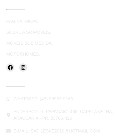
LINKS ÚTEIS
PÁGINA INICIAL
SOBRE A SR MÓVEIS.
MÓVEIS SOB MEDIDA.
MOTORHOMES.
CONTATOS
WHATSAPP: (45) 99937-9165
ENDEREÇO: R. PAPAGAIO, 468, CAPELA VELHA,
ARAUCÁRIA - PR, 83706-420
E-MAIL: SADILESKE2010@HOTMAIL.COM