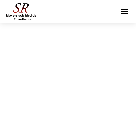
ELEGÂNCIA SOB MEDIDA E
PLANEJADO
ARMARIO BANHEIRO
PEQUENO PLANEJADO EM
CURITIBA - PR E REGIÃO
Otimize seu banheiro com Armario banheiro pequeno
planejado, feitos sob medida para unir funcionalidade e
beleza.