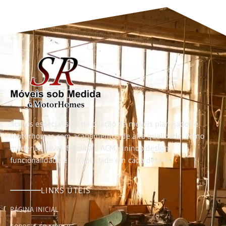
Somos especialistas na criação de móveis planejados e
motorhomes com acabamentos de alta qualidade, como
maderite naval, fórmica e ACM, unindo design,
funcionalidade e durabilidade em cada detalhe.
LINKS ÚTEIS
PÁGINA INICIAL