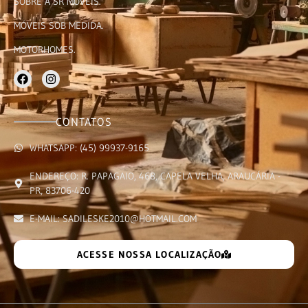
SOBRE A SR MÓVEIS.
MÓVEIS SOB MEDIDA.
MOTORHOMES.
CONTATOS
WHATSAPP: (45) 99937-9165
ENDEREÇO: R. PAPAGAIO, 468, CAPELA VELHA, ARAUCÁRIA -
PR, 83706-420
E-MAIL: SADILESKE2010@HOTMAIL.COM
ACESSE NOSSA LOCALIZAÇÃO